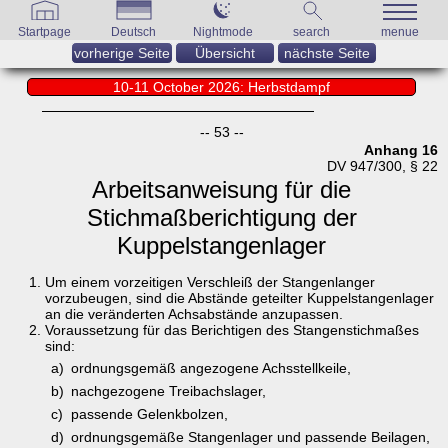
Startpage
Deutsch
Nightmode
search
menue
vorherige Seite
Übersicht
nächste Seite
10-11 October 2026: Herbstdampf
-- 53 --
Anhang 16
DV 947/300, § 22
Arbeitsanweisung für die
Stichmaßberichtigung der
Kuppelstangenlager
Um einem vorzeitigen Verschleiß der Stangenlanger
vorzubeugen, sind die Abstände geteilter Kuppelstangenlager
an die veränderten Achsabstände anzupassen.
Voraussetzung für das Berichtigen des Stangenstichmaßes
sind:
a)
ordnungsgemäß angezogene Achsstellkeile,
b)
nachgezogene Treibachslager,
c)
passende Gelenkbolzen,
d)
ordnungsgemäße Stangenlager und passende Beilagen,