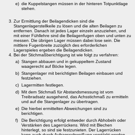
e)
die Kuppelstangen müssen in der hinteren Totpunktlage
stehen.
Zur Ermittlung der Beilagendicken sind die
Stangenlagerstellkeile zu lösen und die alten Beilagen zu
entfernen. Danach ist jedes Lager einzeln anzuziehen, und
mit einer Fühllehre sind die Beilagenfugen oben und unten zu
messen. Die übrigen Lager müssen dabei lose sein. Die
mittlere Fugenbreite zuzüglich des erforderlichen
Lagerspieles ergeben die Beilagendicken.
Bei der Stichmaßberichtigung ist wie folgt zu verfahren:
a)
Stangen abbauen und in gekuppeltem Zustand
waagerecht auf Böcke legen.
b)
Stangenlager mit berichtigten Beilagen einbauen und
festziehen.
c)
Lagermitten festlegen.
d)
Mit dem Stichmaß für Abstandsmessung ist vom
Treibradsatz ausgehend, das Achsstichmaß zu ermitteln
und auf die Stangenlager zu übertragen.
e)
Die hierbei ermittelten Abweichungen sind zu
berichtigen.
f)
Die Berichtigung erfolgt entweder durch Abhobeln oder
Verstärken des Lagerrückens. Wird mit Blechen
hinterlegt, so sind sie festzunieten. Der Lagerrücken
kann auch durch Aufragsschweißung verstärkt werden.