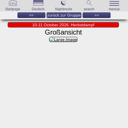
Startpage
Deutsch
Nightmode
search
menue
<<
zurück zur Gruppe
>>
10-11 October 2026: Herbstdampf
Großansicht