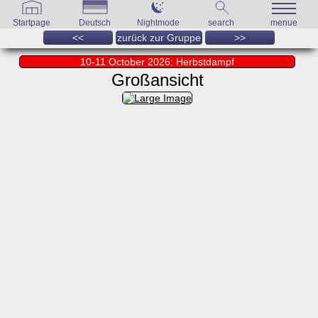
Startpage
Deutsch
Nightmode
search
menue
<<
zurück zur Gruppe
>>
10-11 October 2026: Herbstdampf
Großansicht