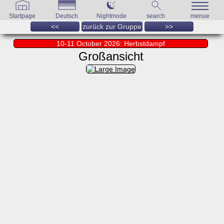
Startpage
Deutsch
Nightmode
search
menue
<<
zurück zur Gruppe
>>
10-11 October 2026: Herbstdampf
Großansicht