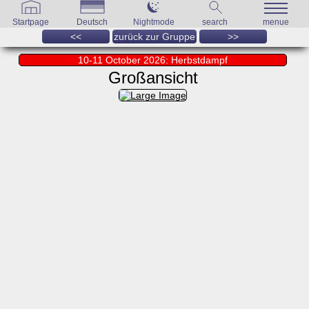
Startpage
Deutsch
Nightmode
search
menue
<<
zurück zur Gruppe
>>
10-11 October 2026: Herbstdampf
Großansicht