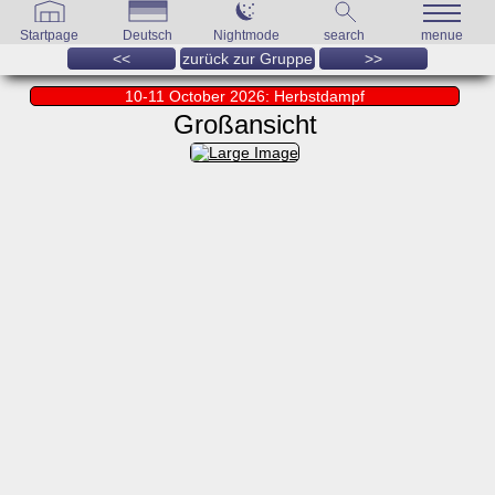
Startpage
Deutsch
Nightmode
search
menue
<<
zurück zur Gruppe
>>
10-11 October 2026: Herbstdampf
Großansicht