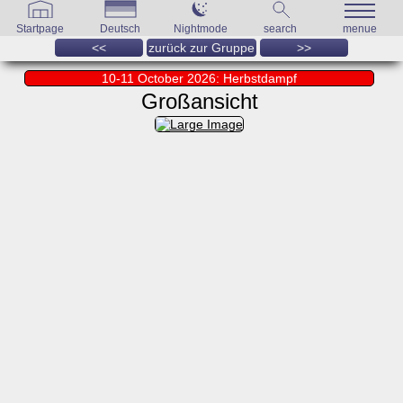
Startpage
Deutsch
Nightmode
search
menue
<<
zurück zur Gruppe
>>
10-11 October 2026: Herbstdampf
Großansicht