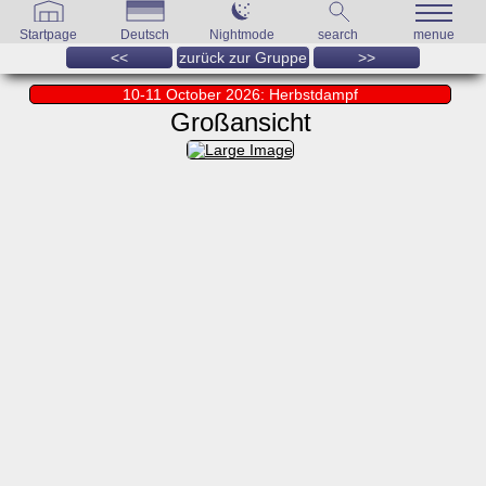
Startpage
Deutsch
Nightmode
search
menue
<<
zurück zur Gruppe
>>
10-11 October 2026: Herbstdampf
Großansicht