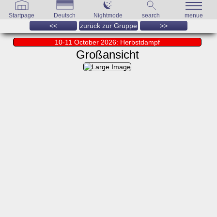
Startpage
Deutsch
Nightmode
search
menue
<<
zurück zur Gruppe
>>
10-11 October 2026: Herbstdampf
Großansicht