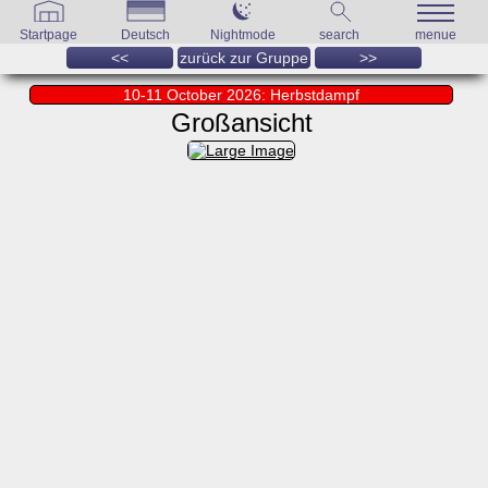
Startpage
Deutsch
Nightmode
search
menue
<<
zurück zur Gruppe
>>
10-11 October 2026: Herbstdampf
Großansicht