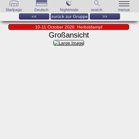
Startpage
Deutsch
Nightmode
search
menue
<<
zurück zur Gruppe
>>
10-11 October 2026: Herbstdampf
Großansicht