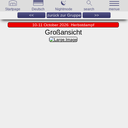
Startpage
Deutsch
Nightmode
search
menue
<<
zurück zur Gruppe
>>
10-11 October 2026: Herbstdampf
Großansicht