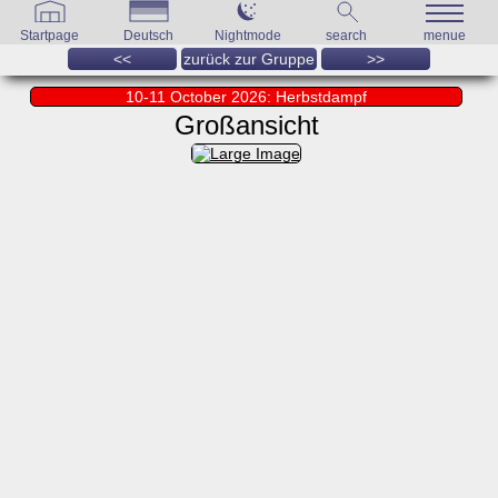
Startpage
Deutsch
Nightmode
search
menue
<<
zurück zur Gruppe
>>
10-11 October 2026: Herbstdampf
Großansicht