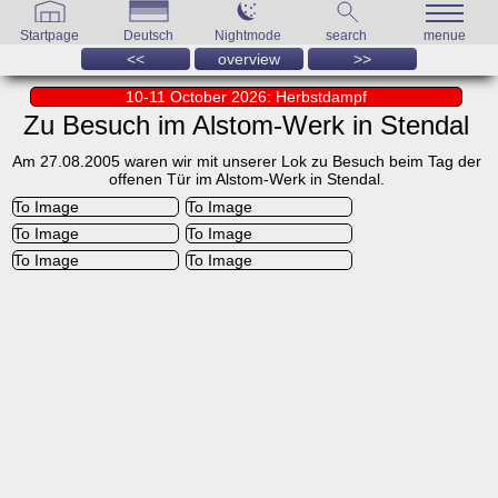
Startpage
Deutsch
Nightmode
search
menue
<<
overview
>>
10-11 October 2026: Herbstdampf
Zu Besuch im Alstom-Werk in Stendal
Am 27.08.2005 waren wir mit unserer Lok zu Besuch beim Tag der
offenen Tür im Alstom-Werk in Stendal.
To Image
To Image
To Image
To Image
To Image
To Image