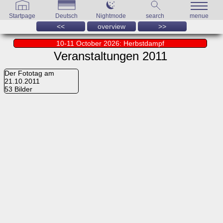
Startpage
Deutsch
Nightmode
search
menue
<<
overview
>>
10-11 October 2026: Herbstdampf
Veranstaltungen 2011
Der Fototag am
21.10.2011
53 Bilder