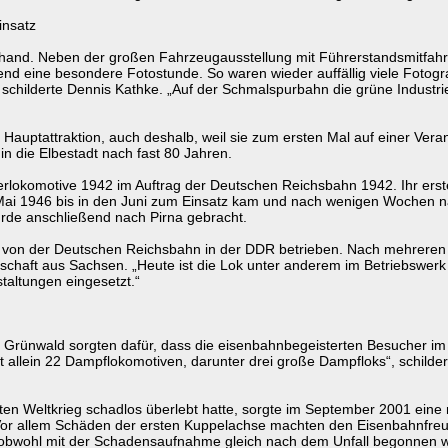
insatz
hand. Neben der großen Fahrzeugausstellung mit Führerstandsmitfahrt
ine besondere Fotostunde. So waren wieder auffällig viele Fotografen
 schilderte Dennis Kathke. „Auf der Schmalspurbahn die grüne Indust
Hauptattraktion, auch deshalb, weil sie zum ersten Mal auf einer Ver
in die Elbestadt nach fast 80 Jahren.
lokomotive 1942 im Auftrag der Deutschen Reichsbahn 1942. Ihr erste
Mai 1946 bis in den Juni zum Einsatz kam und nach wenigen Wochen na
rde anschließend nach Pirna gebracht.
von der Deutschen Reichsbahn in der DDR betrieben. Nach mehreren B
chaft aus Sachsen. „Heute ist die Lok unter anderem im Betriebswerk 
taltungen eingesetzt.“
z Grünwald sorgten dafür, dass die eisenbahnbegeisterten Besucher im
t allein 22 Dampflokomotiven, darunter drei große Dampfloks“, schilde
n Weltkrieg schadlos überlebt hatte, sorgte im September 2001 eine 
r. Vor allem Schäden der ersten Kuppelachse machten den Eisenbahnfre
, obwohl mit der Schadensaufnahme gleich nach dem Unfall begonnen 