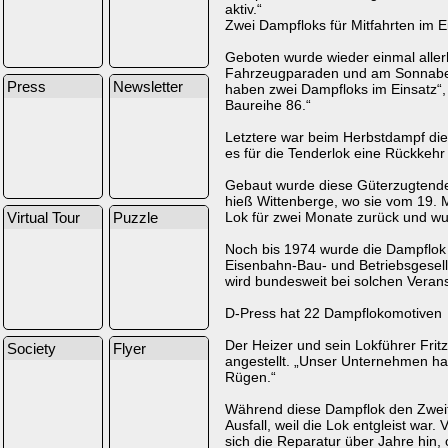
aktiv.“
Zwei Dampfloks für Mitfahrten im E
Geboten wurde wieder einmal aller
Fahrzeugparaden und am Sonnabend e
Press
Newsletter
haben zwei Dampfloks im Einsatz“,
Baureihe 86.“
Letztere war beim Herbstdampf die 
es für die Tenderlok eine Rückkehr 
Gebaut wurde diese Güterzugtender
hieß Wittenberge, wo sie vom 19. 
Lok für zwei Monate zurück und wu
Virtual Tour
Puzzle
Noch bis 1974 wurde die Dampflok 
Eisenbahn-Bau- und Betriebsgesells
wird bundesweit bei solchen Verans
D-Press hat 22 Dampflokomotiven
Der Heizer und sein Lokführer Frit
Society
Flyer
angestellt. „Unser Unternehmen ha
Rügen.“
Während diese Dampflok den Zweite
Ausfall, weil die Lok entgleist wa
sich die Reparatur über Jahre hin