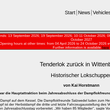
Start
News
Vehicle
nds: 13 September 2026; 19 September 2026; 10-11 October 2026; 08
October 2027
Opening hours at other times:
from 04 April 2026 to 24 October 2026 e
Further information is available
here
.
Tenderlok zurück in Witten
Historischer Lokschuppe
von Kai Horstmann
war die Hauptattraktion beim Jahresabschluss der Dampflokfreunde 
g Dampf auf dem Kessel. Die Dampflokfreunde Salzwedel luden zum He
st der Herbstdampf die dritte und letzte Fahrzeugausstellung des Ver
n Jahresabschlusstag vorbereitet. „Wir haben 85 Mitglieder“, sagte Vo