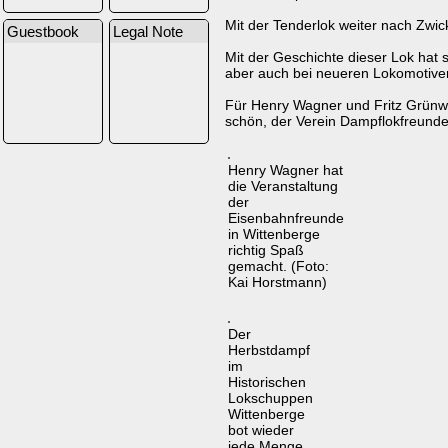
Mit der Tenderlok weiter nach Zwi
Guestbook
Legal Note
Mit der Geschichte dieser Lok hat s
aber auch bei neueren Lokomotiven
Für Henry Wagner und Fritz Grünwa
schön, der Verein Dampflokfreunde 
Henry Wagner hat
die Veranstaltung
der
Eisenbahnfreunde
in Wittenberge
richtig Spaß
gemacht. (Foto:
Kai Horstmann)
Der
Herbstdampf
im
Historischen
Lokschuppen
Wittenberge
bot wieder
jede Menge