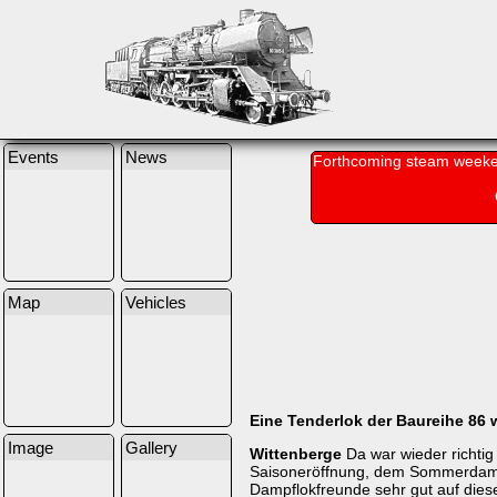
Events
News
Forthcoming steam weeke
Map
Vehicles
Eine Tenderlok der Baureihe 86 
Image
Gallery
Wittenberge
Da war wieder richti
Saisoneröffnung, dem Sommerdampf i
Dampflokfreunde sehr gut auf diese