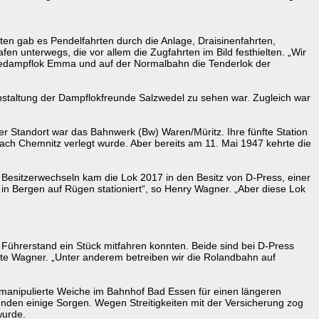
en gab es Pendelfahrten durch die Anlage, Draisinenfahrten,
 unterwegs, die vor allem die Zugfahrten im Bild festhielten. „Wir
riedampflok Emma und auf der Normalbahn die Tenderlok der
anstaltung der Dampflokfreunde Salzwedel zu sehen war. Zugleich war
r Standort war das Bahnwerk (Bw) Waren/Müritz. Ihre fünfte Station
ch Chemnitz verlegt wurde. Aber bereits am 11. Mai 1947 kehrte die
esitzerwechseln kam die Lok 2017 in den Besitz von D-Press, einer
in Bergen auf Rügen stationiert“, so Henry Wagner. „Aber diese Lok
 Führerstand ein Stück mitfahren konnten. Beide sind bei D-Press
rte Wagner. „Unter anderem betreiben wir die Rolandbahn auf
manipulierte Weiche im Bahnhof Bad Essen für einen längeren
unden einige Sorgen. Wegen Streitigkeiten mit der Versicherung zog
wurde.