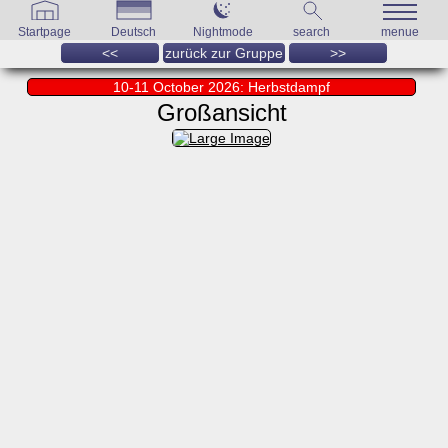
Startpage
Deutsch
Nightmode
search
menue
<<
zurück zur Gruppe
>>
10-11 October 2026: Herbstdampf
Großansicht