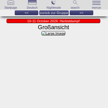
Startpage
Deutsch
Nightmode
search
menue
<<
zurück zur Gruppe
>>
10-11 October 2026: Herbstdampf
Großansicht