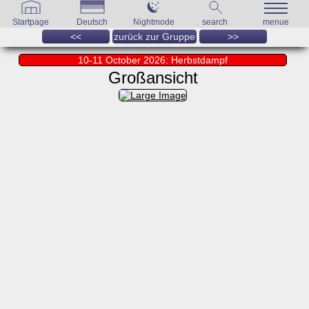
Startpage
Deutsch
Nightmode
search
menue
<<
zurück zur Gruppe
>>
10-11 October 2026: Herbstdampf
Großansicht