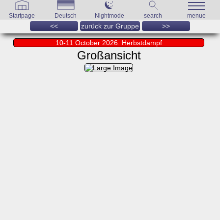
Startpage
Deutsch
Nightmode
search
menue
<<
zurück zur Gruppe
>>
10-11 October 2026: Herbstdampf
Großansicht