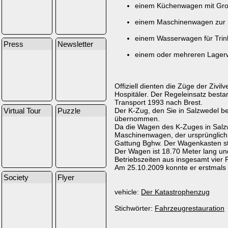
einem Küchenwagen mit Gro
einem Maschinenwagen zur 
einem Wasserwagen für Tri
Press
Newsletter
einem oder mehreren Lagerwa
Offiziell dienten die Züge der Zivi
Hospitäler. Der Regeleinsatz besta
Transport 1993 nach Brest.
Der K-Zug, den Sie in Salzwedel bes
Virtual Tour
Puzzle
übernommen.
Da die Wagen des K-Zuges in Salzw
Maschinenwagen, der ursprünglich 
Gattung Bghw. Der Wagenkasten st
Der Wagen ist 18.70 Meter lang und
Betriebszeiten aus insgesamt vier
Am 25.10.2009 konnte er erstmals w
Society
Flyer
vehicle:
Der Katastrophenzug
Stichwörter:
Fahrzeugrestauration