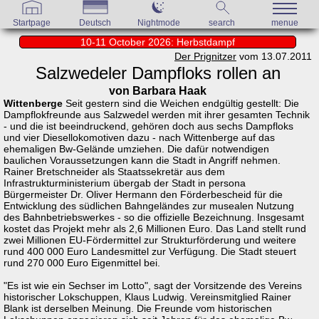
Startpage
Deutsch
Nightmode
search
menue
10-11 October 2026: Herbstdampf
Der Prignitzer
vom 13.07.2011
Salzwedeler Dampfloks rollen an
von Barbara Haak
Wittenberge
Seit gestern sind die Weichen endgültig gestellt: Die
Dampflokfreunde aus Salzwedel werden mit ihrer gesamten Technik
- und die ist beeindruckend, gehören doch aus sechs Dampfloks
und vier Diesellokomotiven dazu - nach Wittenberge auf das
ehemaligen Bw-Gelände umziehen. Die dafür notwendigen
baulichen Voraussetzungen kann die Stadt in Angriff nehmen.
Rainer Bretschneider als Staatssekretär aus dem
Infrastrukturministerium übergab der Stadt in persona
Bürgermeister Dr. Oliver Hermann den Förderbescheid für die
Entwicklung des südlichen Bahngeländes zur musealen Nutzung
des Bahnbetriebswerkes - so die offizielle Bezeichnung. Insgesamt
kostet das Projekt mehr als 2,6 Millionen Euro. Das Land stellt rund
zwei Millionen EU-Fördermittel zur Strukturförderung und weitere
rund 400 000 Euro Landesmittel zur Verfügung. Die Stadt steuert
rund 270 000 Euro Eigenmittel bei.
"Es ist wie ein Sechser im Lotto", sagt der Vorsitzende des Vereins
historischer Lokschuppen, Klaus Ludwig. Vereinsmitglied Rainer
Blank ist derselben Meinung. Die Freunde vom historischen