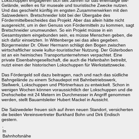
Lokschuppen engagieren sich seit Jahren für das ehemalige Bw-
Gelände, wollen es für museale und touristische Zwecke nutzen.
Und das geschieht künftig im engsten Zusammenwirken mit den
Salzwedelern. Bretschneider lobt bei der Übergabe des
Fördermittelbescheides das Projekt. Aber das allein hätte nicht
ausgereicht, um in den Genuss von Fördermitteln zu kommen, sagt
Bretschneider unumwunden. So ein Projekt müsse in ein
Gesamtsystem eingebunden sein, es müsse Menschen geben, die
sich dafür einsetzten. In Wittenberge sei das alles gegeben.
Bürgermeister Dr. Oliver Hermann schlägt den Bogen zwischen
wirtschaftlicher sowie kultur-touristischer Nutzung. Der Güterboden
ist an ein heimisches Transportunternehmen verpachtet. Eine
private Eisenbahngesellschaft, die auch die Hafenbahn betreibt,
nutzt einen der historischen Lokschuppen für Werkstattzwecke.
Das Fördergeld soll dazu beitragen, nach und nach das südliche
Bahngelände zu einem Schaudepot mit Bahnbetriebswerk,
Stellwerk, Lokschuppen und Pförtnerhaus zu entwickelt. Schon in
wenigen Wochen können voraussichtlich der Lokschuppen und die
Drehscheibe mit 24 Metern im Durchmesser in Angriff genommen
werden, stellt Bauamtsleiter Hubert Mackel in Aussicht.
Die Salzwedeler freuen sich auf ihren neuen Standort, versicherten
die beiden Vereinsvertreter Burkhard Bohn und Dirk Endisch
gestern.
In
Bahnhofsnähe