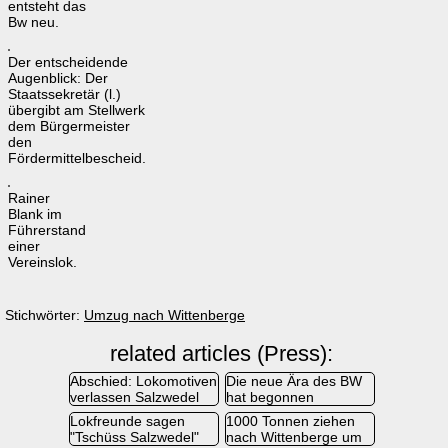
entsteht das
Bw neu.
Der entscheidende
Augenblick: Der
Staatssekretär (l.)
übergibt am Stellwerk
dem Bürgermeister
den
Fördermittelbescheid.
Rainer
Blank im
Führerstand
einer
Vereinslok.
Stichwörter:
Umzug nach Wittenberge
related articles (Press):
Abschied: Lokomotiven
Die neue Ära des BW
verlassen Salzwedel
hat begonnen
Lokfreunde sagen
1000 Tonnen ziehen
"Tschüss Salzwedel"
nach Wittenberge um