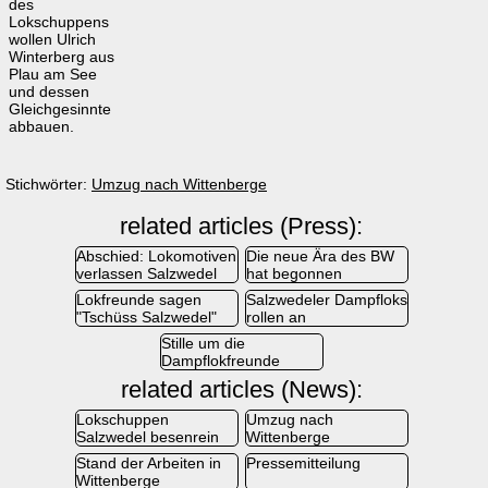
des
Lokschuppens
wollen Ulrich
Winterberg aus
Plau am See
und dessen
Gleichgesinnte
abbauen.
Stichwörter:
Umzug nach Wittenberge
related articles (Press):
Abschied: Lokomotiven
Die neue Ära des BW
verlassen Salzwedel
hat begonnen
Lokfreunde sagen
Salzwedeler Dampfloks
"Tschüss Salzwedel"
rollen an
Stille um die
Dampflokfreunde
related articles (News):
Lokschuppen
Umzug nach
Salzwedel besenrein
Wittenberge
Stand der Arbeiten in
Pressemitteilung
Wittenberge