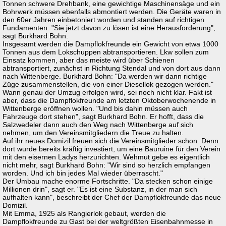
Tonnen schwere Drehbank, eine gewichtige Maschinensäge und ein
Bohrwerk müssen ebenfalls abmontiert werden. Die Geräte waren in
den 60er Jahren einbetoniert worden und standen auf richtigen
Fundamenten. "Sie jetzt davon zu lösen ist eine Herausforderung",
sagt Burkhard Bohn.
Insgesamt werden die Dampflokfreunde ein Gewicht von etwa 1000
Tonnen aus dem Lokschuppen abtransportieren. Lkw sollen zum
Einsatz kommen, aber das meiste wird über Schienen
abtransportiert, zunächst in Richtung Stendal und von dort aus dann
nach Wittenberge. Burkhard Bohn: "Da werden wir dann richtige
Züge zusammenstellen, die von einer Diesellok gezogen werden."
Wann genau der Umzug erfolgen wird, sei noch nicht klar. Fakt ist
aber, dass die Dampflokfreunde am letzten Oktoberwochenende in
Wittenberge eröffnen wollen. "Und bis dahin müssen auch
Fahrzeuge dort stehen", sagt Burkhard Bohn. Er hofft, dass die
Salzwedeler dann auch den Weg nach Wittenberge auf sich
nehmen, um den Vereinsmitgliedern die Treue zu halten.
Auf ihr neues Domizil freuen sich die Vereinsmitglieder schon. Denn
dort wurde bereits kräftig investiert, um eine Bauruine für den Verein
mit den eisernen Ladys herzurichten. Wehmut gebe es eigentlich
nicht mehr, sagt Burkhard Bohn: "Wir sind so herzlich empfangen
worden. Und ich bin jedes Mal wieder überrascht."
Der Umbau mache enorme Fortschritte. "Da stecken schon einige
Millionen drin", sagt er. "Es ist eine Substanz, in der man sich
aufhalten kann", beschreibt der Chef der Dampflokfreunde das neue
Domizil.
Mit Emma, 1925 als Rangierlok gebaut, werden die
Dampflokfreunde zu Gast bei der weltgrößten Eisenbahnmesse in