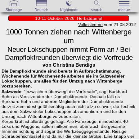
Startpage
Deutsch
Nightmode
search
menue
10-11 October 2026: Herbstdampf
Volksstimme
vom 21.08.2012
1000 Tonnen ziehen nach Wittenberge
um
Neuer Lokschuppen nimmt Form an / Bei
Dampflokfreunden überwiegt die Vorfreude
von Christina Bendigs
Die Dampflokfreunde sind bereits in Aufbruchstimmung.
Wochenende für Wochenende arbeiten sie im Salzwedeler
Lokschuppen, um alles für den Umzug nach Wittenberge
vorzubereiten.
Salzwedel
"Inzwischen überwiegt die Vorfreude", sagt Burkhard
Bohn als Vorsitzender der Dampflokfreunde. Deshalb fällt es
Burkhard Bohn und anderen Mitgliedern der Dampflokfreunde
derzeit zumindest gefühlsmäßig auch nicht allzu schwer, die Technik
aus dem Salzwedeler Lokschuppen abzumontieren und für den
Umzug nach Wittenberge vorzubereiten.
Körperkraft ist allerdings gefragt. Alle Fahrzeuge, mindestens 40
Loks und Waggons, sollen mitkommen, aber auch die gesamte
Inneneinrichtung und sogar die Werkzeuggegenstände. Riesige
Schraubenschlüssel sind da nur die kleinste Größe. Eine knapp vier