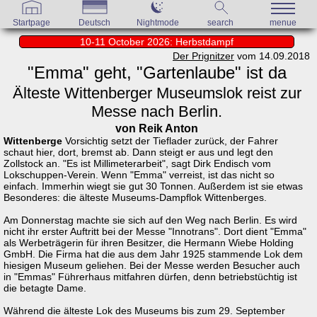
Startpage
Deutsch
Nightmode
search
menue
10-11 October 2026: Herbstdampf
Der Prignitzer
vom 14.09.2018
"Emma" geht, "Gartenlaube" ist da
Älteste Wittenberger Museumslok reist zur
Messe nach Berlin.
von Reik Anton
Wittenberge
Vorsichtig setzt der Tieflader zurück, der Fahrer
schaut hier, dort, bremst ab. Dann steigt er aus und legt den
Zollstock an. "Es ist Millimeterarbeit", sagt Dirk Endisch vom
Lokschuppen-Verein. Wenn "Emma" verreist, ist das nicht so
einfach. Immerhin wiegt sie gut 30 Tonnen. Außerdem ist sie etwas
Besonderes: die älteste Museums-Dampflok Wittenberges.
Am Donnerstag machte sie sich auf den Weg nach Berlin. Es wird
nicht ihr erster Auftritt bei der Messe "Innotrans". Dort dient "Emma"
als Werbeträgerin für ihren Besitzer, die Hermann Wiebe Holding
GmbH. Die Firma hat die aus dem Jahr 1925 stammende Lok dem
hiesigen Museum geliehen. Bei der Messe werden Besucher auch
in "Emmas" Führerhaus mitfahren dürfen, denn betriebstüchtig ist
die betagte Dame.
Während die älteste Lok des Museums bis zum 29. September