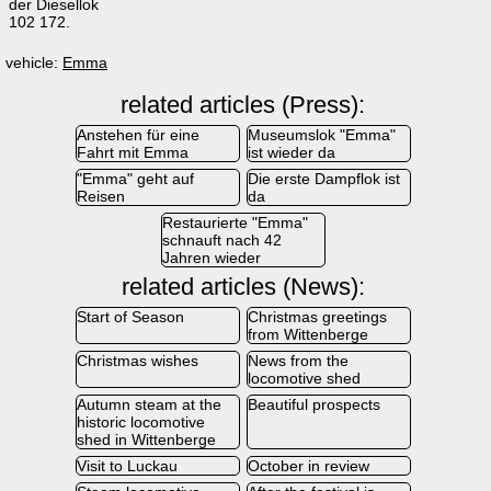
der Diesellok
102 172.
vehicle:
Emma
related articles (Press):
Anstehen für eine
Museumslok "Emma"
Fahrt mit Emma
ist wieder da
"Emma" geht auf
Die erste Dampflok ist
Reisen
da
Restaurierte "Emma"
schnauft nach 42
Jahren wieder
related articles (News):
Start of Season
Christmas greetings
from Wittenberge
Christmas wishes
News from the
locomotive shed
Autumn steam at the
Beautiful prospects
historic locomotive
shed in Wittenberge
Visit to Luckau
October in review