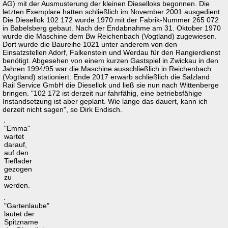
AG) mit der Ausmusterung der kleinen Dieselloks begonnen. Die
letzten Exemplare hatten schließlich im November 2001 ausgedient.
Die Diesellok 102 172 wurde 1970 mit der Fabrik-Nummer 265 072
in Babelsberg gebaut. Nach der Endabnahme am 31. Oktober 1970
wurde die Maschine dem Bw Reichenbach (Vogtland) zugewiesen.
Dort wurde die Baureihe 1021 unter anderem von den
Einsatzstellen Adorf, Falkenstein und Werdau für den Rangierdienst
benötigt. Abgesehen von einem kurzen Gastspiel in Zwickau in den
Jahren 1994/95 war die Maschine ausschließlich in Reichenbach
(Vogtland) stationiert. Ende 2017 erwarb schließlich die Salzland
Rail Service GmbH die Diesellok und ließ sie nun nach Wittenberge
bringen. "102 172 ist derzeit nur fahrfähig, eine betriebsfähige
Instandsetzung ist aber geplant. Wie lange das dauert, kann ich
derzeit nicht sagen", so Dirk Endisch.
"Emma"
wartet
darauf,
auf den
Tieflader
gezogen
zu
werden.
"Gartenlaube"
lautet der
Spitzname