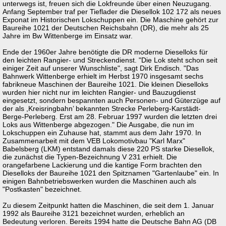
unterwegs ist, freuen sich die Lokfreunde über einen Neuzugang.
Anfang September traf per Tieflader die Diesellok 102 172 als neues
Exponat im Historischen Lokschuppen ein. Die Maschine gehört zur
Baureihe 1021 der Deutschen Reichsbahn (DR), die mehr als 25
Jahre im Bw Wittenberge im Einsatz war.
Ende der 1960er Jahre benötigte die DR moderne Dieselloks für
den leichten Rangier- und Streckendienst. "Die Lok steht schon seit
einiger Zeit auf unserer Wunschliste", sagt Dirk Endisch. "Das
Bahnwerk Wittenberge erhielt im Herbst 1970 insgesamt sechs
fabrikneue Maschinen der Baureihe 1021. Die kleinen Dieselloks
wurden hier nicht nur im leichten Rangier- und Bauzugdienst
eingesetzt, sondern bespannten auch Personen- und Güterzüge auf
der als ,Kreisringbahn’ bekannten Strecke Perleberg-Karstädt-
Berge-Perleberg. Erst am 28. Februar 1997 wurden die letzten drei
Loks aus Wittenberge abgezogen." Die Ausgabe, die nun im
Lokschuppen ein Zuhause hat, stammt aus dem Jahr 1970. In
Zusammenarbeit mit dem VEB Lokomotivbau "Karl Marx"
Babelsberg (LKM) entstand damals diese 220 PS starke Diesellok,
die zunächst die Typen-Bezeichnung V 231 erhielt. Die
orangefarbene Lackierung und die kantige Form brachten den
Dieselloks der Baureihe 1021 den Spitznamen "Gartenlaube" ein. In
einigen Bahnbetriebswerken wurden die Maschinen auch als
"Postkasten" bezeichnet.
Zu diesem Zeitpunkt hatten die Maschinen, die seit dem 1. Januar
1992 als Baureihe 3121 bezeichnet wurden, erheblich an
Bedeutung verloren. Bereits 1994 hatte die Deutsche Bahn AG (DB