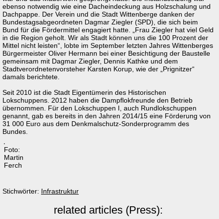
ebenso notwendig wie eine Dacheindeckung aus Holzschalung und
Dachpappe. Der Verein und die Stadt Wittenberge danken der
Bundestagsabgeordneten Dagmar Ziegler (SPD), die sich beim
Bund für die Fördermittel engagiert hatte. „Frau Ziegler hat viel Geld
in die Region geholt. Wir als Stadt können uns die 100 Prozent der
Mittel nicht leisten“, lobte im September letzten Jahres Wittenberges
Bürgermeister Oliver Hermann bei einer Besichtigung der Baustelle
gemeinsam mit Dagmar Ziegler, Dennis Kathke und dem
Stadtverordnetenvorsteher Karsten Korup, wie der „Prignitzer“
damals berichtete.
Seit 2010 ist die Stadt Eigentümerin des Historischen
Lokschuppens. 2012 haben die Dampflokfreunde den Betrieb
übernommen. Für den Lokschuppen I, auch Rundlokschuppen
genannt, gab es bereits in den Jahren 2014/15 eine Förderung von
31 000 Euro aus dem Denkmalschutz-Sonderprogramm des
Bundes.
Foto:
Martin
Ferch
Stichwörter:
Infrastruktur
related articles (Press):