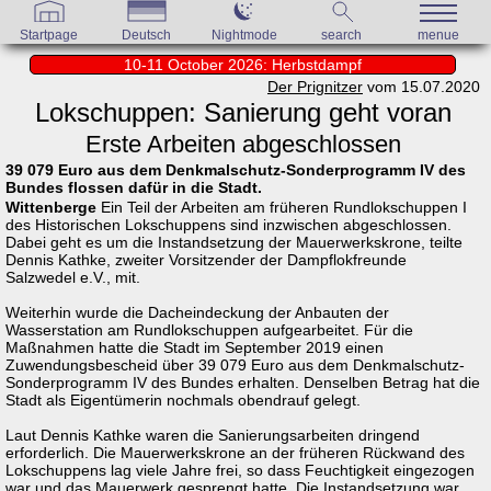
Startpage
Deutsch
Nightmode
search
menue
10-11 October 2026: Herbstdampf
Der Prignitzer
vom 15.07.2020
Lokschuppen: Sanierung geht voran
Erste Arbeiten abgeschlossen
39 079 Euro aus dem Denkmalschutz-Sonderprogramm IV des
Bundes flossen dafür in die Stadt.
Wittenberge
Ein Teil der Arbeiten am früheren Rundlokschuppen I
des Historischen Lokschuppens sind inzwischen abgeschlossen.
Dabei geht es um die Instandsetzung der Mauerwerkskrone, teilte
Dennis Kathke, zweiter Vorsitzender der Dampflokfreunde
Salzwedel e.V., mit.
Weiterhin wurde die Dacheindeckung der Anbauten der
Wasserstation am Rundlokschuppen aufgearbeitet. Für die
Maßnahmen hatte die Stadt im September 2019 einen
Zuwendungsbescheid über 39 079 Euro aus dem Denkmalschutz-
Sonderprogramm IV des Bundes erhalten. Denselben Betrag hat die
Stadt als Eigentümerin nochmals obendrauf gelegt.
Laut Dennis Kathke waren die Sanierungsarbeiten dringend
erforderlich. Die Mauerwerkskrone an der früheren Rückwand des
Lokschuppens lag viele Jahre frei, so dass Feuchtigkeit eingezogen
war und das Mauerwerk gesprengt hatte. Die Instandsetzung war