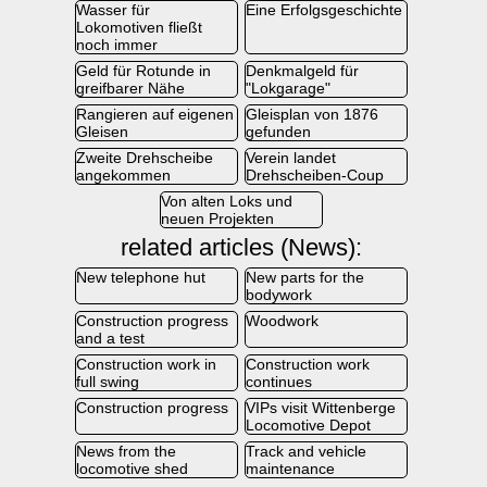
Wasser für
Eine Erfolgsgeschichte
Lokomotiven fließt
noch immer
Geld für Rotunde in
Denkmalgeld für
greifbarer Nähe
"Lokgarage"
Rangieren auf eigenen
Gleisplan von 1876
Gleisen
gefunden
Zweite Drehscheibe
Verein landet
angekommen
Drehscheiben-Coup
Von alten Loks und
neuen Projekten
related articles (News):
New telephone hut
New parts for the
bodywork
Construction progress
Woodwork
and a test
Construction work in
Construction work
full swing
continues
Construction progress
VIPs visit Wittenberge
Locomotive Depot
News from the
Track and vehicle
locomotive shed
maintenance